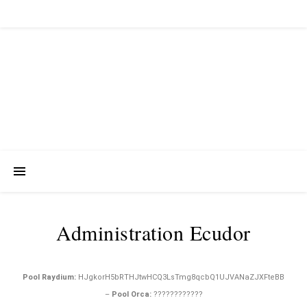
Administration Ecudor
Pool Raydium:
HJgkorH5bRTHJtwHCQ3LsTmg8qcbQ1UJVANaZJXFteBB
–
Pool Orca:
????????????